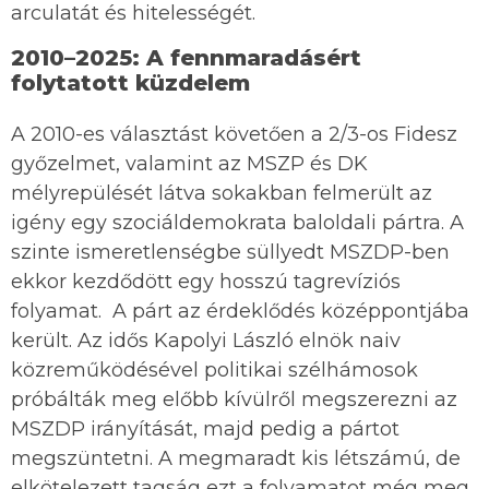
arculatát és hitelességét.
2010–2025: A fennmaradásért
folytatott küzdelem
A 2010-es választást követően a 2/3-os Fidesz
győzelmet, valamint az MSZP és DK
mélyrepülését látva sokakban felmerült az
igény egy szociáldemokrata baloldali pártra. A
szinte ismeretlenségbe süllyedt MSZDP-ben
ekkor kezdődött egy hosszú tagrevíziós
folyamat. A párt az érdeklődés középpontjába
került. Az idős Kapolyi László elnök naiv
közreműködésével politikai szélhámosok
próbálták meg előbb kívülről megszerezni az
MSZDP irányítását, majd pedig a pártot
megszüntetni. A megmaradt kis létszámú, de
elkötelezett tagság ezt a folyamatot még meg