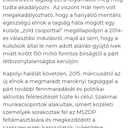
tudta akadályozni. Az viszont már nem volt
megakadályozható, hogy a hanyatló mentális
egészségű elnök a tagság háta mögött egy
külsős „zöld csoporttal” megállapodjon a 2014-
es választási indulásról, majd az sem, hogy a
külsősök által le nem adott aláírás-gyűjtő ívek
miatt kirótt 150 millió forintos bírságtól a párt
létbizonytalanságba kerüljön.
Kapolyi halálát követően, 2015. márciusától az
új elnök a megmaradt maroknyi tagsággal a
párt további fennmaradását és politikai
aktivitás felélesztését tűzte ki célul. Szakmai
munkacsoportok alakultak, ismert közéleti
személyek sorakoztak fel az MSZDP
feltámasztására és megkezdődött a
szakszervezeti kapcsolatok újjáépítése.