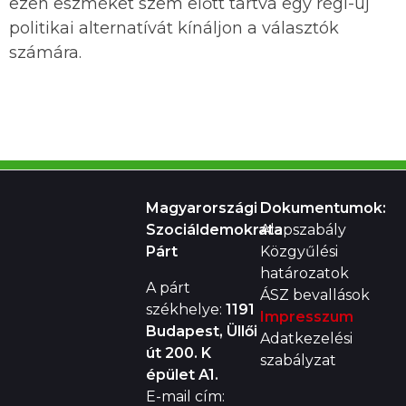
ezen eszméket szem előtt tartva egy régi-új
politikai alternatívát kínáljon a választók
számára.
Magyarországi
Dokumentumok:
Szociáldemokrata
Alapszabály
Párt
Közgyűlési
határozatok
A párt
ÁSZ bevallások
székhelye:
1191
Impresszum
Budapest, Üllői
Adatkezelési
út 200. K
szabályzat
épület A1.
E-mail cím: