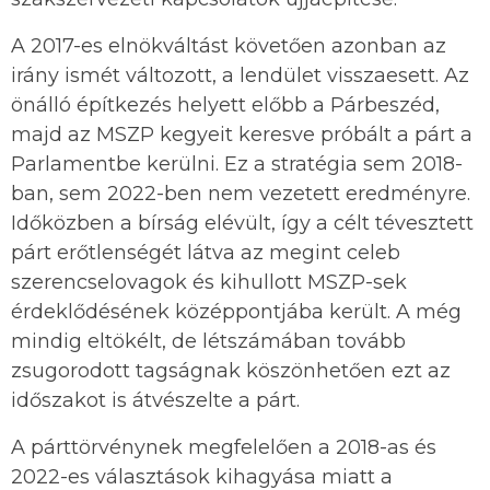
A 2017-es elnökváltást követően azonban az
irány ismét változott, a lendület visszaesett. Az
önálló építkezés helyett előbb a Párbeszéd,
majd az MSZP kegyeit keresve próbált a párt a
Parlamentbe kerülni. Ez a stratégia sem 2018-
ban, sem 2022-ben nem vezetett eredményre.
Időközben a bírság elévült, így a célt tévesztett
párt erőtlenségét látva az megint celeb
szerencselovagok és kihullott MSZP-sek
érdeklődésének középpontjába került. A még
mindig eltökélt, de létszámában tovább
zsugorodott tagságnak köszönhetően ezt az
időszakot is átvészelte a párt.
A párttörvénynek megfelelően a 2018-as és
2022-es választások kihagyása miatt a