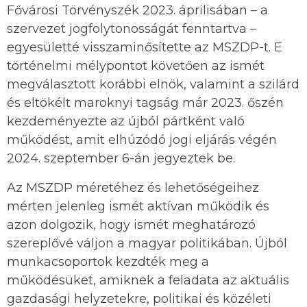
Fővárosi Törvényszék 2023. áprilisában – a
szervezet jogfolytonosságát fenntartva –
egyesületté visszaminősítette az MSZDP-t. E
történelmi mélypontot követően az ismét
megválasztott korábbi elnök, valamint a szilárd
és eltökélt maroknyi tagság már 2023. őszén
kezdeményezte az újból pártként való
működést, amit elhúzódó jogi eljárás végén
2024. szeptember 6-án jegyeztek be.
Az MSZDP méretéhez és lehetőségeihez
mérten jelenleg ismét aktívan működik és
azon dolgozik, hogy ismét meghatározó
szereplővé váljon a magyar politikában. Újból
munkacsoportok kezdték meg a
működésüket, amiknek a feladata az aktuális
gazdasági helyzetekre, politikai és közéleti