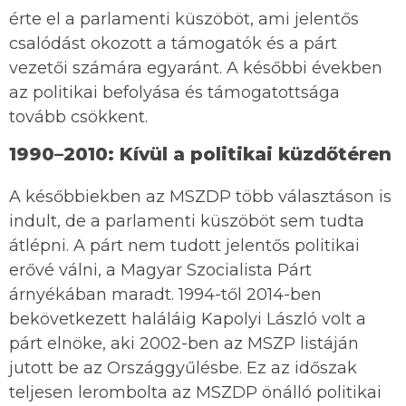
érte el a parlamenti küszöböt, ami jelentős
csalódást okozott a támogatók és a párt
vezetői számára egyaránt. A későbbi években
az politikai befolyása és támogatottsága
tovább csökkent.
1990–2010: Kívül a politikai küzdőtéren
A későbbiekben az MSZDP több választáson is
indult, de a parlamenti küszöböt sem tudta
átlépni. A párt nem tudott jelentős politikai
erővé válni, a Magyar Szocialista Párt
árnyékában maradt. 1994-től 2014-ben
bekövetkezett haláláig Kapolyi László volt a
párt elnöke, aki 2002-ben az MSZP listáján
jutott be az Országgyűlésbe. Ez az időszak
teljesen lerombolta az MSZDP önálló politikai