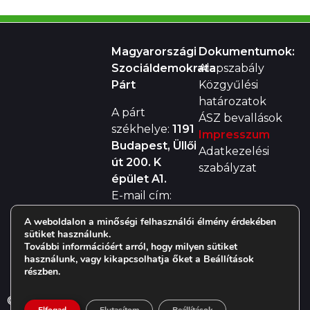
Magyarországi
Dokumentumok:
Szociáldemokrata
Alapszabály
Párt
Közgyűlési
határozatok
A párt
ÁSZ bevallások
székhelye:
1191
Impresszum
Budapest, Üllői
Adatkezelési
út 200. K
szabályzat
épület A1.
E-mail cím:
mszdp@mszdp.hu
A weboldalon a minőségi felhasználói élmény érdekében
Telefon:
+36
sütiket használunk.
(20) 256 8858
További információért arról, hogy milyen sütiket
használunk, vagy kikapcsolhatja őket a Beállítások
részben.
© 2019
MSZDP
. All rights reserved. Design:
Ma-