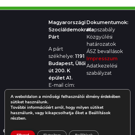
Magyarországi
Dokumentumok:
Szociáldemokrata
Alapszabály
Párt
Közgyűlési
határozatok
A párt
ÁSZ bevallások
székhelye:
1191
Impresszum
Budapest, Üllői
Adatkezelési
út 200. K
szabályzat
épület A1.
E-mail cím:
mszdp@mszdp.hu
A weboldalon a minőségi felhasználói élmény érdekében
Telefon:
+36
sütiket használunk.
(20) 256 8858
További információért arról, hogy milyen sütiket
használunk, vagy kikapcsolhatja őket a Beállítások
részben.
© 2019
MSZDP
. All rights reserved. Design:
Ma-