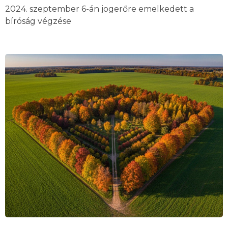
2024. szeptember 6-án jogerőre emelkedett a
bíróság végzése