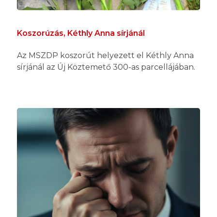
Koszorúzás, Kéthly Anna sírjánál
Az MSZDP koszorút helyezett el Kéthly Anna
sírjánál az Új Köztemető 300-as parcellájában.