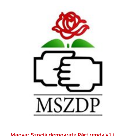
Magyar Szociáldemokrata Párt rendkívüli