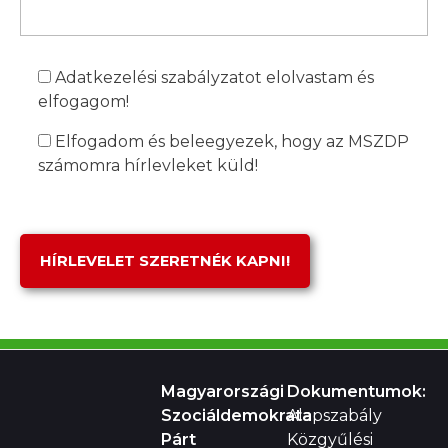
Adatkezelési szabályzatot elolvastam és
elfogagom!
Elfogadom és beleegyezek, hogy az MSZDP
számomra hírlevleket küld!
Magyarországi
Dokumentumok:
Szociáldemokrata
Alapszabály
Párt
Közgyűlési