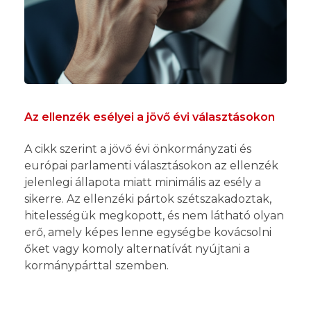
Az ellenzék esélyei a jövő évi választásokon
A cikk szerint a jövő évi önkormányzati és
európai parlamenti választásokon az ellenzék
jelenlegi állapota miatt minimális az esély a
sikerre. Az ellenzéki pártok szétszakadoztak,
hitelességük megkopott, és nem látható olyan
erő, amely képes lenne egységbe kovácsolni
őket vagy komoly alternatívát nyújtani a
kormánypárttal szemben.