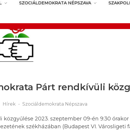
L
SZOCIÁLDEMOKRATA NÉPSZAVA
SZAKPOL
okrata Párt rendkívüli köz
Hírek
Szociáldemokrata Népszava
i közgyűlése 2023. szeptember 09-én 9:30 órakor 
etének székházában (Budapest VI. Városligeti fa