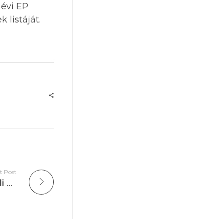
 évi EP
 listáját.
t Post
Magyar Szociáldemokrata Párt rendkívüli közgyűlése