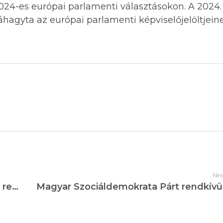
024-es európai parlamenti választásokon. A 2024.
agyta az európai parlamenti képviselőjelöltjeinek
Nex
A Magyarországi Szociáldemokrata Párt rendkívüli közgyűlése