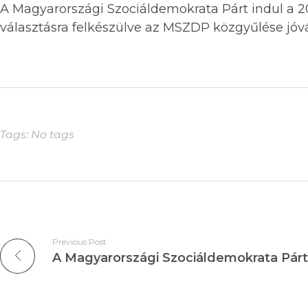
A Magyarországi Szociáldemokrata Párt indul a 2
választásra felkészülve az MSZDP közgyűlése jóváh
Tags: No tags
Previous Post