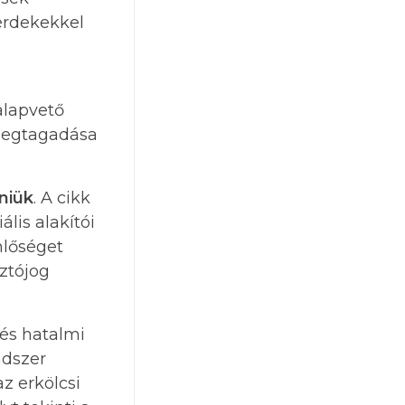
érdekekkel
alapvető
 megtagadása
niük
. A cikk
lis alakítói
nlőséget
ztójog
 és hatalmi
ndszer
az erkölcsi