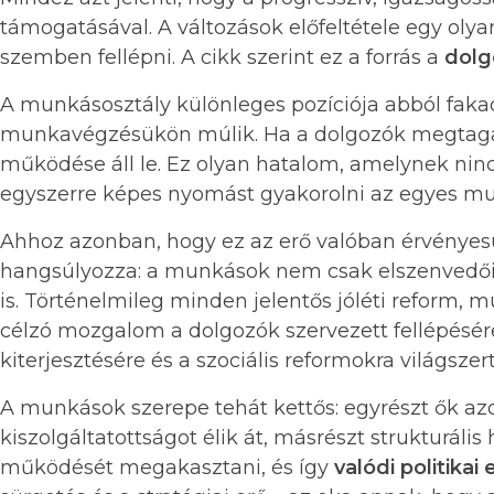
támogatásával. A változások előfeltétele egy oly
szemben fellépni. A cikk szerint ez a forrás a
dolg
A munkásosztály különleges pozíciója abból fakad,
munkavégzésükön múlik. Ha a dolgozók megtagadj
működése áll le. Ez olyan hatalom, amelynek ni
egyszerre képes nyomást gyakorolni az egyes mun
Ahhoz azonban, hogy ez az erő valóban érvénye
hangsúlyozza: a munkások nem csak elszenvedői 
is. Történelmileg minden jelentős jóléti reform, 
célzó mozgalom a dolgozók szervezett fellépésére
kiterjesztésére és a szociális reformokra világszert
A munkások szerepe tehát kettős: egyrészt ők az
kiszolgáltatottságot élik át, másrészt strukturál
működését megakasztani, és így
valódi politika