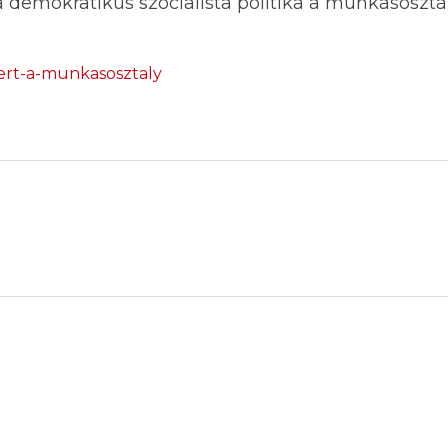
a demokratikus szocialista politika a munkásosztál
iert-a-munkasosztaly