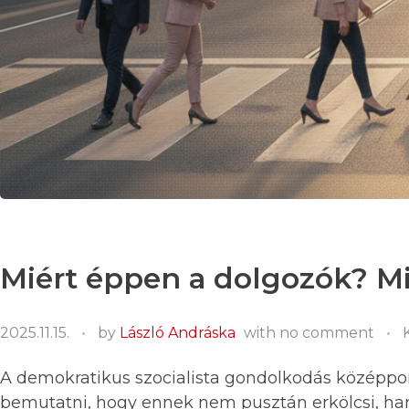
Miért éppen a dolgozók? M
2025.11.15.
by
László Andráska
with
no comment
A demokratikus szocialista gondolkodás középp
bemutatni, hogy ennek nem pusztán erkölcsi, 