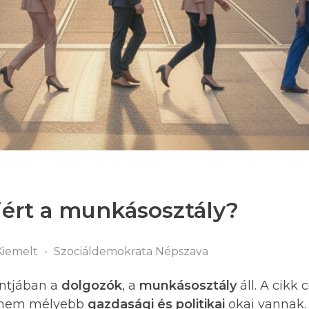
iért a munkásosztály?
Kiemelt
Szociáldemokrata Népszava
ontjában a
dolgozók
, a
munkásosztály
áll. A cikk c
hanem mélyebb
gazdasági és politikai
okai vannak.