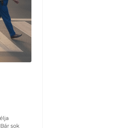
élja
 Bár sok