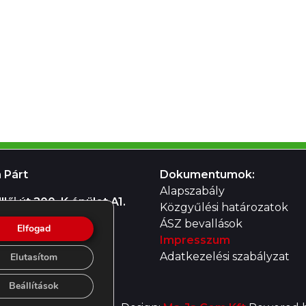
 Párt
Dokumentumok:
Alapszabály
lői út 200. K épület A1.
Közgyűlési határozatok
ÁSZ bevallások
Elfogad
Impresszum
Adatkezelési szabályzat
Elutasítom
Beállítások