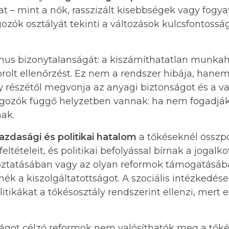
t – mint a nők, rasszizált kisebbségek vagy fogya
gozók osztályát tekinti a változások kulcsfontossá
us bizonytalanságát: a kiszámíthatatlan munkahe
orolt ellenőrzést. Ez nem a rendszer hibája, hane
y részétől megvonja az anyagi biztonságot és a va
dolgozók függő helyzetben vannak: ha nem fogadják
ak.
azdasági és politikai hatalom
a tőkéseknél összp
ltételeit, és politikai befolyással bírnak a jogalko
oztatásában vagy az olyan reformok támogatásáb
k a kiszolgáltatottságot. A szociális intézkedése
itikákat a tőkésosztály rendszerint ellenzi, mert e
sságot célzó reformok nem valósíthatók meg a tők