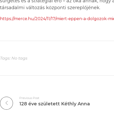
sürgetés és a stratégiai erő – az oka annak, hogy 
társadalmi változás központi szereplőjének.
https://merce.hu/2024/11/17/miert-eppen-a-dolgozok-m
Tags: No tags
Previous Post
128 éve született Kéthly Anna