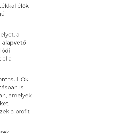
tékkal élők
gú
lyet, a
m
alapvető
lódi
 el a
ontosul. Ők
tásban is.
an, amelyek
ket,
zek a profit
ések