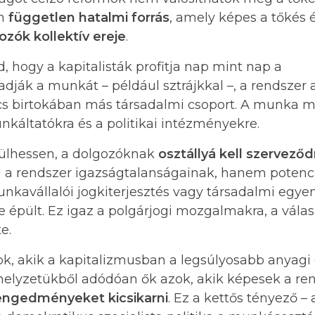
an
független hatalmi forrás
, amely képes a tőkés 
ozók kollektív ereje
.
 hogy a kapitalisták profitja nap mint nap a
ák a munkát – például sztrájkkal –, a rendszer 
ncs birtokában más társadalmi csoport. A munka
káltatókra és a politikai intézményekre.
sülhessen, a dolgozóknak
osztállyá kell szerveződ
a rendszer igazságtalanságainak, hanem potenciá
munkavállalói jogkiterjesztés vagy társadalmi egye
 épült. Ez igaz a polgárjogi mozgalmakra, a válas
e.
ok, akik a kapitalizmusban a legsúlyosabb anyagi
is helyzetükből adódóan ők azok, akik képesek a re
i engedményeket kicsikarni
. Ez a kettős tényező – 