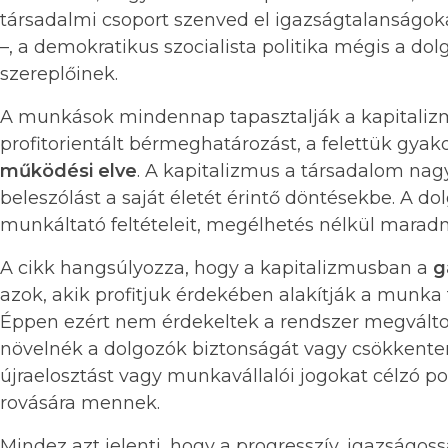
társadalmi csoport szenved el igazságtalanságoka
–, a demokratikus szocialista politika mégis a dol
szereplőinek.
A munkások mindennap tapasztalják a kapitalizm
profitorientált bérmeghatározást, a felettük gyak
működési elve
. A kapitalizmus a társadalom nag
beleszólást a saját életét érintő döntésekbe. A 
munkáltató feltételeit, megélhetés nélkül maradn
A cikk hangsúlyozza, hogy a kapitalizmusban a
g
azok, akik profitjuk érdekében alakítják a munka fe
Éppen ezért nem érdekeltek a rendszer megvált
növelnék a dolgozók biztonságát vagy csökkentené
újraelosztást vagy munkavállalói jogokat célzó pol
rovására mennek.
Mindez azt jelenti, hogy a progresszív, igazságo